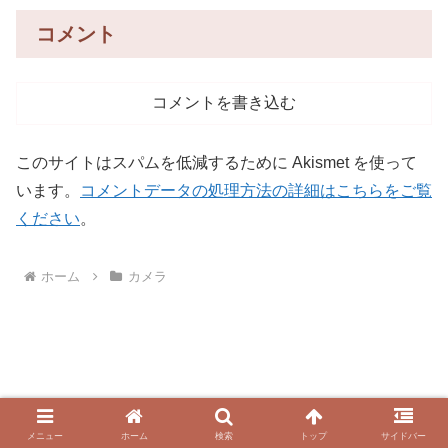
コメント
コメントを書き込む
このサイトはスパムを低減するために Akismet を使って
います。
コメントデータの処理方法の詳細はこちらをご覧
ください
。
ホーム
カメラ
Copyright © 1990-2026 デジモノ街道 〜物欲に負ける日々〜 All
Rights Reserved.
メニュー
ホーム
検索
トップ
サイドバー