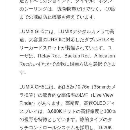
造とすべてのジョイント、ダイヤル、ボタン
のシーリングは、防滴/防塵だけでなく、-10度
までの凍結防止機能も備えています。
LUMIX GH5には、LUMIXデジタルカメラで高
速、大容量のUHS-IIに対応したダブルSDメモ
リーカードスロットが装備されています。ユ
ーザは、Relay Rec、Backup Rec、Allocation
Recのいずれかで柔軟に録画方法を選択できま
す。
LUMIX GH5には、約1.52x / 0.76x（35mmカメ
ラ換算）の驚異的な高倍率のLVF（Live View
Finder）があります。高精度、高速OLEDディ
スプレイは、3,680Kドットの高解像度と100％
の視野を特徴としています。静的タイプのタ
ッチコントロールシステムを採用し、1620K