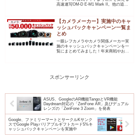
高速連写OM-D E-M1 Mark II。他の追随
を許さない高速性能を手に入れたフラッ
グシップOM-D E-M1 Mark II。新20M
Li...
【カメラメーカー】実施中のキャ
カメラ
ッシュバックキャンペーン一覧ま
とめ
一眼レフカメラやカメラ関係メーカー実
施のキャッシュバックキャンペーンを一
覧にまとめてみました！年末商戦やお正
月などにすでに購入されている方もいる
と思いますが、キャッシュバックキャン
ペーン知らなかった！という方もいるか
もしれませんので、良かっ...
スポンサーリンク
ASUS、GoogleのAR機能TangoとVR機能
Daydream対応の「ZenFone AR」及びデュアル
レンズの「ZenFone 3 Zoom」を発表
Google、ファミリーマートとサークルKサンク
スでGoogle Playバリアブルギフトカード5%キ
ャッシュバックキャンペーンを実施中