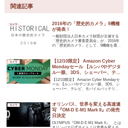
関連記事
2016年の「歴史的カメラ」9機種
カメラ
が発表！
一般財団法人日本カメラ財団が主催する
「歴史的カメラ審査委員会」が、2016年
の「歴史的カメラ」として、9機種を選定
しました。選定機種と選定理由は以下の
通りです。ソニー サイバーショット
RX1R II世界で初めて液晶で光学ローパス
【12/10限定】 Amazon Cyber
カメラ
フィルター効...
Mondayセール 【ルンバやデジタ
ル一眼、3DS、シェーバー、テレ
ビ、モバイルバッテリー等が超特
【12/10限定】 Amazon Cyber Mondayセ
価セール!】
ール 【ルンバやデジタル一眼、3DS、シ
ェーバー、テレビ、モバイルバッテリー
等が超特価セール!】iRobot Roomba 自動
掃除機ルンバ870 ピューターグレー価
格.com最安...
オリンパス、世界を変える高速連
カメラ
写 『OM-D E-M1 Mark II』の発売
日決定
OLYMPUS『OM-D E-M1 Mark II』 とは
オリンパス公式サイトより世界を変える