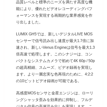
品質レベルと標準のニーズを満たす高度な機
能により、優れたビデオレコーディングパフ
ォーマンスを実現する画期的な業界感覚を作
り出しました。
LUMIX GH5では、新しいデジタルLIVE MOS
センサーで信号読み出し速度が最大1.7倍に加
速され、新しいVenus Engineは信号を最大1.3
倍高速で処理します。このシナジーは、コン
パクトなシステムカメラで初めて4K 60p / 50p
の超高精細、スムーズ、ビデオ録画を実現し
ます。より一層忠実な色再現のために、4:2:2
の10ビットビデオ録画が可能である。
高感度MOSセンサと金星エンジンは、ローリ
ングシャッタ歪みを効果的に抑制し、フルデ
ジタル信号の高速読み出しを実現します。こ