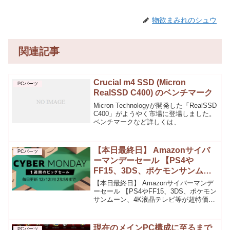
物欲まみれのシュウ
関連記事
Crucial m4 SSD (Micron
PCパーツ
RealSSD C400) のベンチマーク
Micron Technologyが開発した「RealSSD
C400」がようやく市場に登場しました。
ベンチマークなど詳しくは、
【本日最終日】 Amazonサイバ
PCパーツ
ーマンデーセール 【PS4や
FF15、3DS、ポケモンサンムー
ン、4K液晶テレビ等が超特価セ
【本日最終日】 Amazonサイバーマンデ
ール!】
ーセール 【PS4やFF15、3DS、ポケモン
サンムーン、4K液晶テレビ等が超特価セ
ール!】さてさて始まりました!Amazonサ
イバーマンデーセール、本日最終日とな
りました!最終日（12月12日）は...
現在のメインPC構成に至るまで
PCパーツ