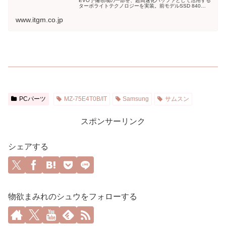
EVO予備領域の一部を、超高速化バッファとして活用する
ターボライトテクノロジーを実装。前モデルSSD 840
EVOより10%以上優れた高速性能に加え、パフォーマンス
が出にくかった1...
www.itgm.co.jp
PCパーツ
MZ-75E4T0B/IT
Samsung
サムスン
スポンサーリンク
シェアする
物欲まみれのシュウをフォローする