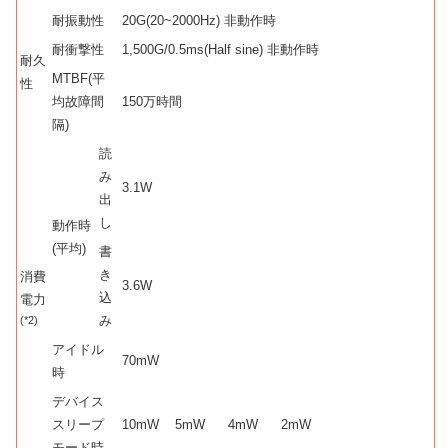
耐振動性
20G(20~2000Hz) 非動作時
耐衝撃性
1,500G/0.5ms(Half sine) 非動作時
耐久
MTBF(平
性
均故障間
150万時間
隔)
読
み
3.1W
出
し
動作時
(平均)
書
き
消費
3.6W
込
電力
み
(*2)
アイドル
70mW
時
デバイス
スリープ
10mW
5mW
4mW
2mW
モード時