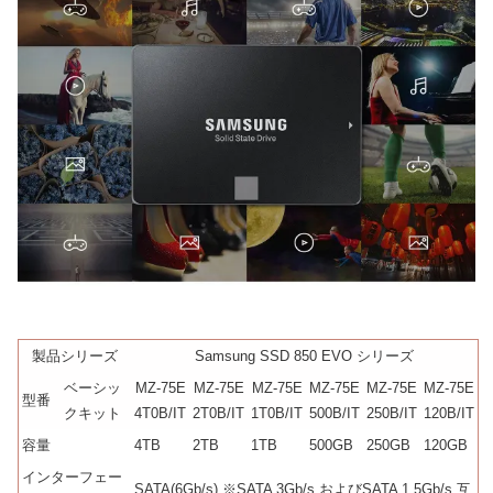
製品シリーズ
Samsung SSD 850 EVO シリーズ
ベーシッ
MZ-75E
MZ-75E
MZ-75E
MZ-75E
MZ-75E
MZ-75E
型番
クキット
4T0B/IT
2T0B/IT
1T0B/IT
500B/IT
250B/IT
120B/IT
容量
4TB
2TB
1TB
500GB
250GB
120GB
インターフェー
SATA(6Gb/s) ※SATA 3Gb/s およびSATA 1.5Gb/s 互