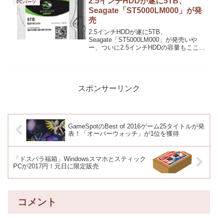
2.5インチHDDが遂に5TB、
PCパーツ
ジモノを買い漁って...
Seagate「ST5000LM000」が発
売
2.5インチHDDが遂に5TB、
Seagate「ST5000LM000」が発売いや
ー、ついに2.5インチHDDの容量もここま
できたか！という感じですね。（5TBの
「ST5000LM000」は厚さ15mmですが）
では早速見ていきましょう。仕様...
スポンサーリンク
GameSpotのBest of 2016ゲーム25タイトルが発
表！「オーバーウォッチ」が1位を獲得
「ドスパラ福箱」Windowsスマホとスティック
PCが2017円！元日に限定販売
コメント