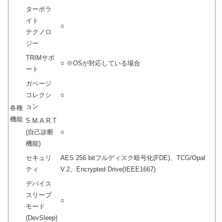
ターボラ
イト
○
テクノロ
ジー
TRIMサポ
○ ※OSが対応している場合
ート
ガベージ
コレクシ
○
ョン
各種
機能
S.M.A.R.T
(自己診断
○
機能)
セキュリ
AES 256 bitフルディスク暗号化(FDE)、TCG/Opal
ティ
V.2、Encrypted Drive(IEEE1667)
デバイス
スリープ
○
モード
(DevSleep)