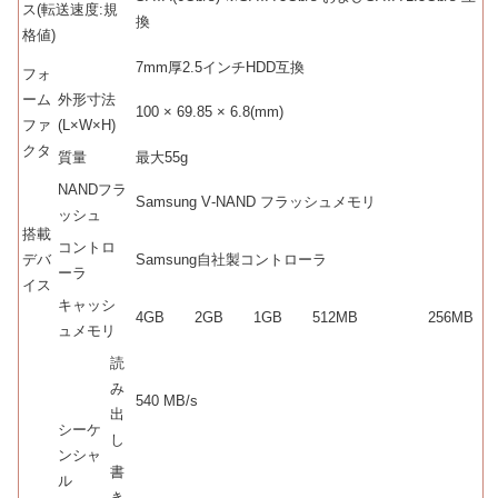
ス(転送速度:規
換
格値)
7mm厚2.5インチHDD互換
フォ
ーム
外形寸法
100 × 69.85 × 6.8(mm)
ファ
(L×W×H)
クタ
質量
最大55g
NANDフラ
Samsung V‐NAND フラッシュメモリ
ッシュ
搭載
コントロ
デバ
Samsung自社製コントローラ
ーラ
イス
キャッシ
4GB
2GB
1GB
512MB
256MB
ュメモリ
読
み
540 MB/s
出
シーケ
し
ンシャ
書
ル
き