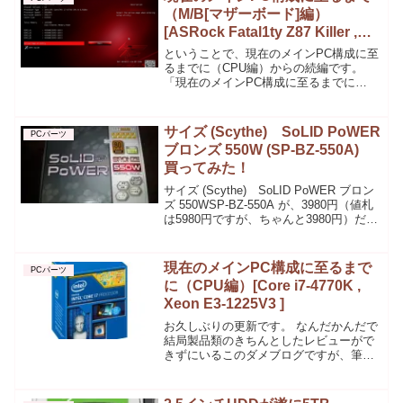
（M/B[マザーボード]編）
[ASRock Fatal1ty Z87 Killer ,
MSI Z87-GD65 GAMING]
ということで、現在のメインPC構成に至
るまでに（CPU編）からの続編です。
「現在のメインPC構成に至るまでに
（M/B編）」
サイズ (Scythe) SoLID PoWER
PCパーツ
ブロンズ 550W (SP-BZ-550A)
買ってみた！
サイズ (Scythe) SoLID PoWER ブロン
ズ 550WSP-BZ-550A が、3980円（値札
は5980円ですが、ちゃんと3980円）だっ
たので、買ってみた。
現在のメインPC構成に至るまで
PCパーツ
に（CPU編）[Core i7-4770K ,
Xeon E3-1225V3 ]
お久しぶりの更新です。 なんだかんだで
結局製品類のきちんとしたレビューがで
きずにいるこのダメブログですが、筆者
も社会人となりブラック会社の社員とし
て、日々社畜生活を送っております。 月
給も少ないですが、今でもPCパーツやデ