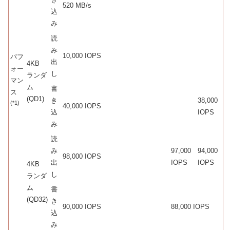
520 MB/s
込
み
読
み
10,000 IOPS
パフ
出
4KB
ォー
し
ランダ
マン
ム
書
ス
(QD1)
き
38,000
(*1)
40,000 IOPS
込
IOPS
み
読
み
97,000
94,000
98,000 IOPS
出
IOPS
IOPS
4KB
し
ランダ
ム
書
(QD32)
き
90,000 IOPS
88,000 IOPS
込
み