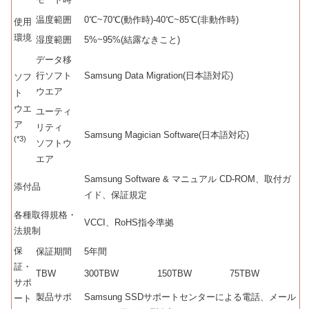
温度範囲
0℃~70℃(動作時)-40℃~85℃(非動作時)
使用
環境
湿度範囲
5%~95%(結露なきこと)
データ移
行ソフト
Samsung Data Migration(日本語対応)
ソフ
ウエア
ト
ウエ
ユーティ
ア
リティ
Samsung Magician Software(日本語対応)
(*3)
ソフトウ
エア
Samsung Software & マニュアル CD-ROM、取付ガ
添付品
イド、保証規定
各種取得規格・
VCCI、RoHS指令準拠
法規制
保
保証期間
5年間
証・
TBW
300TBW
150TBW
75TBW
サポ
製品サポ
Samsung SSDサポートセンターによる電話、メール
ート