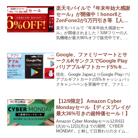
楽天モバイルで『年末年始大感謝
SIMフリー
セール』が開催中！honor8と
ZenFone3が1万円引き等 【人気
機種が最大96% OFF】
楽天モバイルで『年末年始大感謝セー
ル』が開催されました！SIMフリーの人
気機種が最大96%オフで販売中です。こ
の機会に購入してみてはいかがでしょう
か？セール会場はこちら【楽天モバイ
ル】キャンペーン開催期間2016年12月8
Google、ファミリーマートとサ
アプリ
日(木)10:00...
ークルKサンクスでGoogle Play
バリアブルギフトカード5%キャ
ッシュバックキャンペーンを実施
現在、Google JapanよりGoogle Playバリ
中
アブルギフトカードの5%キャッシュバッ
クキャンペーンを実施中です。ファミリ
ーマートとサークルKサンクスの各店舗
で 3,000 円以上の Google Play バリアブ
ルギフトカー...
【12/9限定】 Amazon Cyber
PC周辺機器
Mondayセール 【ディスプレイが
最大36%引きの超特価セール！】
Amazon Cyber Mondayセール12月6日
(火)から12日(月)までの期間「CYBER
MONDAY」と称して日替わりのタイムセ
ールが開催されてるのはもうご存知でし