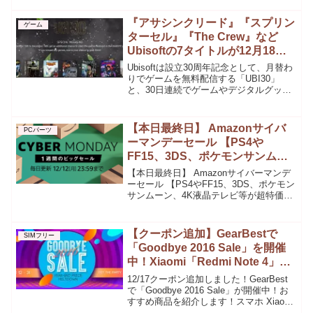
ょう！その中でも筆者が12月9日の今回気
になったものを厳選して紹...
『アサシンクリード』『スプリン
ゲーム
ターセル』『The Crew』など
Ubisoftの7タイトルが12月18日
まで無料配信中！
Ubisoftは設立30周年記念として、月替わ
りでゲームを無料配信する「UBI30」
と、30日連続でゲームやデジタルグッズ
を無料配布する「30 DAYS OF
GIVEAWAYS」イベントを開催してい
る。12月15日から12月18日(現地時...
【本日最終日】 Amazonサイバ
PCパーツ
ーマンデーセール 【PS4や
FF15、3DS、ポケモンサンムー
ン、4K液晶テレビ等が超特価セ
【本日最終日】 Amazonサイバーマンデ
ール!】
ーセール 【PS4やFF15、3DS、ポケモン
サンムーン、4K液晶テレビ等が超特価セ
ール!】さてさて始まりました!Amazonサ
イバーマンデーセール、本日最終日とな
りました!最終日（12月12日）は...
【クーポン追加】GearBestで
SIMフリー
「Goodbye 2016 Sale」を開催
中！Xiaomi「Redmi Note 4」
「Mi5」「Mi5s」「Mi MAX」、
12/17クーポン追加しました！GearBest
「Elephone S7」などがセール
で「Goodbye 2016 Sale」が開催中！お
すすめ商品を紹介します！スマホ Xiaomi
Redmi Note 4 が $158.99 Xiaomi Mi5