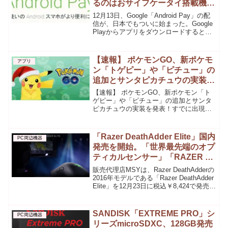
るのはおサイフケータイ搭載機種
のみ
12月13日、Google「Android Pay」の配
信が、日本でもついに始まった。Google
Playからアプリをダウンロードすると、
利用できるようになる。対応端末はしか
し、日本で対応してる「Android Pay」対
応機種は「Fel...
【速報】 ポケモンGO、新ポケモ
アプリ
ン「トゲピー」や「ピチュー」の
追加とサンタピカチュウの実装を
発表！すでに出現中！
【速報】 ポケモンGO、新ポケモン「ト
ゲピー」や「ピチュー」の追加とサンタ
ピカチュウの実装を発表！すでに出現
中！いつから？先日、 新ポケモンである
メタモンを実装し、12月12日に新たなア
ップデートを予定していたポケモンGOで
「Razer DeathAdder Elite」国内
PC周辺機器
すが、本日12月...
発売を開始。「世界最先端のオプ
ティカルセンサー」「RAZER メ
カニカル マウススイッチ」採用
販売代理店MSYは、Razer DeathAdderの
の最先端モデル
2016年モデルである「Razer DeathAdder
Elite」を12月23日に税込￥8,424で発売し
ます。公式サイトでの価格は、69.99ドル
なのでそんなに高くはないかと。 特...
SANDISK「EXTREME PRO」シ
PC周辺機器
リーズmicroSDXC、128GB発売