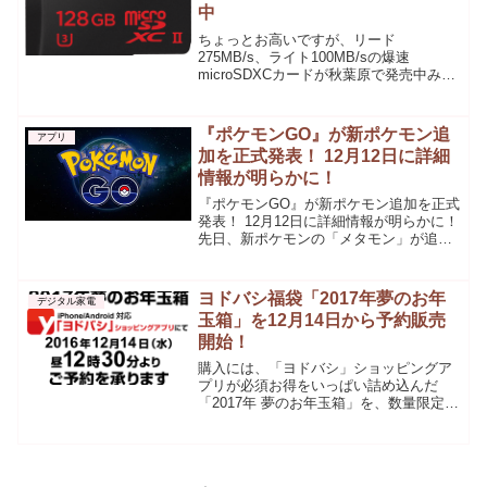
中
ちょっとお高いですが、リード
275MB/s、ライト100MB/sの爆速
microSDXCカードが秋葉原で発売中みた
いです。スペックを見てみましょう。ス
ペックCapacity128 GB64 GBRead
Speedup to 275MB/s...
『ポケモンGO』が新ポケモン追
アプリ
加を正式発表！ 12月12日に詳細
情報が明らかに！
『ポケモンGO』が新ポケモン追加を正式
発表！ 12月12日に詳細情報が明らかに！
先日、新ポケモンの「メタモン」が追加
され、図鑑が増えてきたポケモンGOです
が、ここにきて運営から重大発表があり
ました！なんと新たなポケモンを追加す
ヨドバシ福袋「2017年夢のお年
デジタル家電
るとのことです...
玉箱」を12月14日から予約販売
開始！
購入には、「ヨドバシ」ショッピングア
プリが必須お得をいっぱい詰め込んだ
「2017年 夢のお年玉箱」を、数量限定に
てご予約承ります!2017年夢のお年玉箱
は、「ヨドバシ」ショッピングアプリに
て、2016年12月14日(水)昼12時30分より
整...