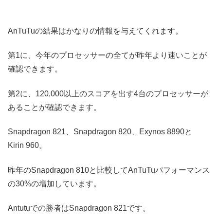
AnTuTuの
結果
は
かなりの
情報を与えてくれます。
第1に、今年の
プロセッサー
の
全て
が
昨
年
より
速いことが
確認
できます
。
第2に、120,000以上の
スコアを出す
4台
の
プロセッサー
が
あることが確認できます。
Snapdragon 821
、Snapdragon 820
、
Exynos 8890
と
Kirin
960。
昨年のSnapdragon 810
と比較して
AnTuTu
パフォーマンス
の
30%の
増加しています
。
Antutuでの勝者はSnapdragon 821です。