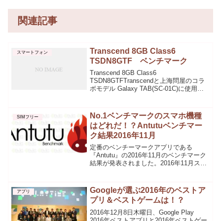
関連記事
Transcend 8GB Class6
スマートフォン
TSDN8GTF ベンチマーク
Transcend 8GB Class6
TSDN8GTFTranscendと上海問屋のコラ
ボモデル Galaxy TAB(SC-01C)に使用可
能画像中のTranscendの綴り間違ってる
けど、気にしない・CPU:Intel Celero...
No.1ベンチマークのスマホ機種
SIMフリー
はどれだ！？Antutuベンチマー
ク結果2016年11月
定番のベンチーマークアプリである
『Antutu』の2016年11月のベンチマーク
結果が発表されました。2016年11月スコ
アランキング2016年11月スコアランキン
グが公表され、10月に発売された
「Xiaomi Note 2」が148352...
Googleが選ぶ2016年のベストア
アプリ
プリ＆ベストゲームは！？
2016年12月8日木曜日、Google Play
2016年ベストアプリと2016年ベストゲー