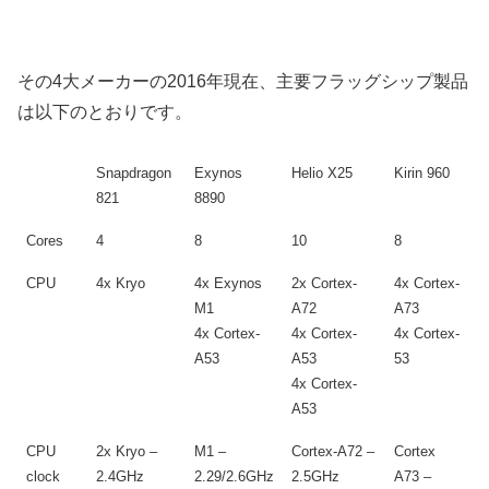
その4大メーカーの2016年現在、主要フラッグシップ製品
は以下のとおりです。
Snapdragon
Exynos
Helio X25
Kirin 960
821
8890
Cores
4
8
10
8
CPU
4x Kryo
4x Exynos
2x Cortex-
4x Cortex-
M1
A72
A73
4x Cortex-
4x Cortex-
4x Cortex-
A53
A53
53
4x Cortex-
A53
CPU
2x Kryo –
M1 –
Cortex-A72 –
Cortex
clock
2.4GHz
2.29/2.6GHz
2.5GHz
A73 –