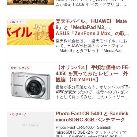
ムが決定！2016 年 ベストアプリ は、「
AbemaTV 」が受賞。2016 年 ベストゲー
ム は、「 Pokémon GO 」が受賞しま
し...
楽天モバイル、 HUAWEI「Mate
SIMフリー
9」と「MediaPad M3」、
ASUS「ZenFone 3 Max」の取扱
開始
楽天株式会社は、「楽天モバイル」にお
いて、HUAWEI社製のスマートフォン
「Mate 9」とタブレット「MediaPad
M3」、ASUS社製スマートフォン
「ZenFone 3 Max」の取り扱いを開始す
ると発表した。「HUAWEI Mat...
【オリンパス】 手頃な価格の FE-
スマートフォン
4050 を買ってみた レビュー 外
観編 【OLYMPUS】
価格が多分底値だろう、オリンパスのFE-
4050が安かったので、祖母へのプレゼン
トとして買ってみた。 このエントリー
で書いた、グリーンハウスのGAUDI
GHV-DF7Dとセットでプレゼントするつ
もり。 詳しくは、↓
Photo Fast CR-5400 と Sandisk
ベンチマーク
microSDHC 8GB ベンチマーク
Photo Fast CR-5400と Sandisk
microSDHC 8GBx2を グッドメディアで