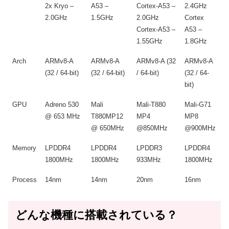
2x Kryo –
A53 –
Cortex-A53 –
2.4GHz
2.0GHz
1.5GHz
2.0GHz
Cortex
Cortex-A53 –
A53 –
1.55GHz
1.8GHz
Arch
ARMv8-A
ARMv8-A
ARMv8-A (32
ARMv8-A
(32 / 64-bit)
(32 / 64-bit)
/ 64-bit)
(32 / 64-
bit)
GPU
Adreno 530
Mali
Mali-T880
Mali-G71
@ 653 MHz
T880MP12
MP4
MP8
@ 650MHz
@850MHz
@900MHz
Memory
LPDDR4
LPDDR4
LPDDR3
LPDDR4
1800MHz
1800MHz
933MHz
1800MHz
Process
14nm
14nm
20nm
16nm
どんな機種に搭載されている？