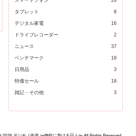
スマートフォン
28
タブレット
8
デジタル家電
16
ドライブレコーダー
2
ニュース
37
ベンチマーク
18
日用品
3
特価セール
18
雑記・その他
3
1990-2026 デジモノ街道 〜物欲に負ける日々〜 All Rights Reserved.