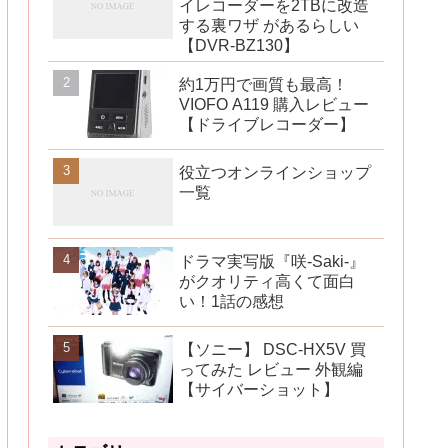
イレコーダーを2TBに改造
する裏ワザ があるらしい
【DVR-BZ130】
約1万円で画質も最高！
VIOFO A119 購入レビュー
【ドライブレコーダー】
役立つオンラインショップ
一覧
ドラマ実写版『咲-Saki-』
がクオリティ高くて面白
い！1話の感想
【ソニー】 DSC-HX5V 買
ってみた レビュー 外観編
【サイバーショット】