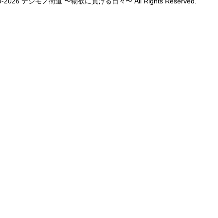
1990-2026 デジモノ街道 〜物欲に負ける日々〜 All Rights Reserved.