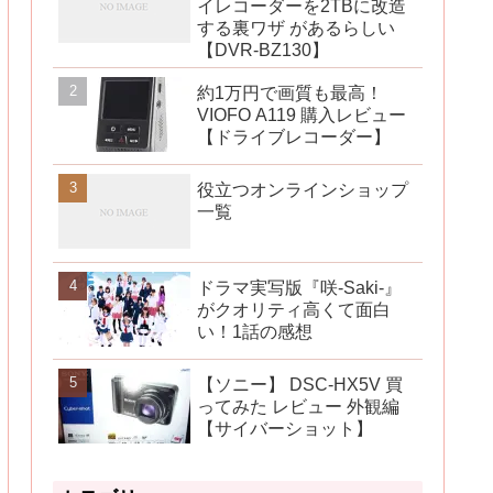
イレコーダーを2TBに改造
する裏ワザ があるらしい
【DVR-BZ130】
約1万円で画質も最高！
VIOFO A119 購入レビュー
【ドライブレコーダー】
役立つオンラインショップ
一覧
ドラマ実写版『咲-Saki-』
がクオリティ高くて面白
い！1話の感想
【ソニー】 DSC-HX5V 買
ってみた レビュー 外観編
【サイバーショット】