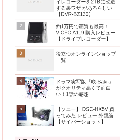
イレコーダーを2TBに改造
する裏ワザ があるらしい
【DVR-BZ130】
約1万円で画質も最高！
VIOFO A119 購入レビュー
【ドライブレコーダー】
役立つオンラインショップ
一覧
ドラマ実写版『咲-Saki-』
がクオリティ高くて面白
い！1話の感想
【ソニー】 DSC-HX5V 買
ってみた レビュー 外観編
【サイバーショット】