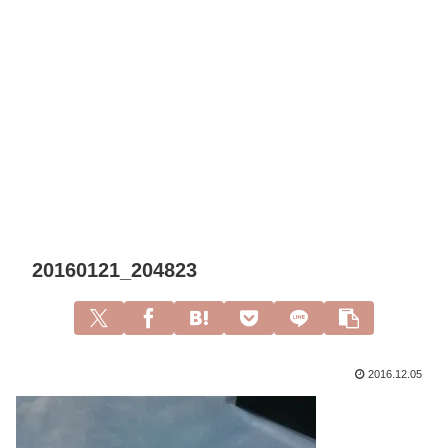
20160121_204823
2016.12.05