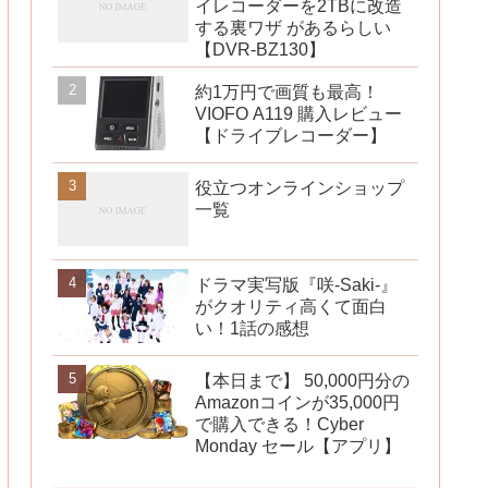
イレコーダーを2TBに改造
する裏ワザ があるらしい
【DVR-BZ130】
約1万円で画質も最高！
VIOFO A119 購入レビュー
【ドライブレコーダー】
役立つオンラインショップ
一覧
ドラマ実写版『咲-Saki-』
がクオリティ高くて面白
い！1話の感想
【本日まで】 50,000円分の
Amazonコインが35,000円
で購入できる！Cyber
Monday セール【アプリ】