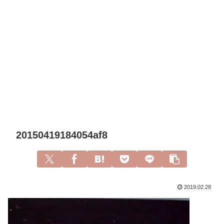
20150419184054af8
2019.02.28