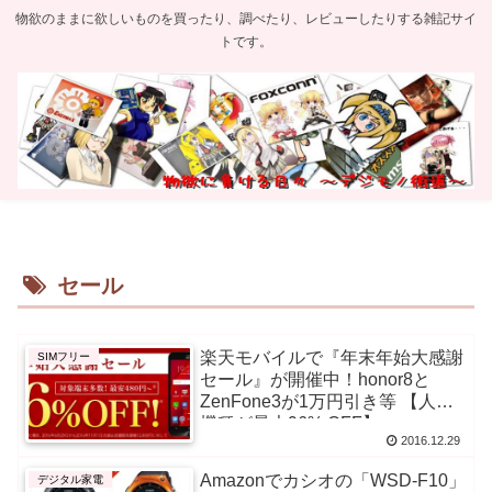
物欲のままに欲しいものを買ったり、調べたり、レビューしたりする雑記サイ
トです。
セール
楽天モバイルで『年末年始大感謝
SIMフリー
セール』が開催中！honor8と
ZenFone3が1万円引き等 【人気
機種が最大96% OFF】
2016.12.29
Amazonでカシオの「WSD-F10」
デジタル家電